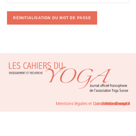
RÉINITIALISATION DU MOT DE PASSE
A
l
t
e
r
n
a
t
i
Mentions légales et Conditions de vente
Qui sommes-nous ?
Mode d'emploi
Mon compte
Contact
v
e
: