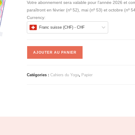
Votre abonnement sera valable pour l’année 2026 et com
paraîtront en février (nº 52), mai (nº 53) et octobre (nº 54
Currency:
Franc suisse (CHF) - CHF
A
AJOUTER AU PANIER
l
t
e
Catégories :
Cahiers du Yoga
,
Papier
r
n
a
t
i
v
e
: