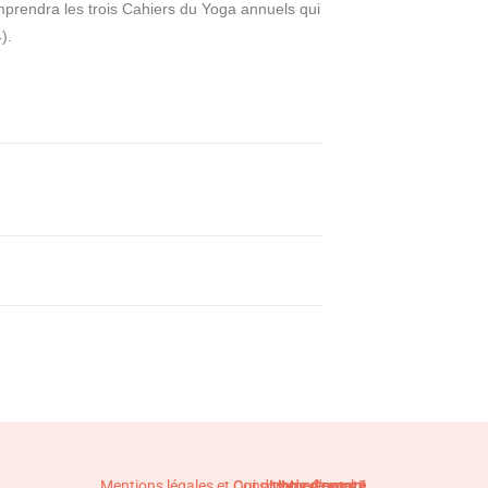
prendra les trois Cahiers du Yoga annuels qui
).
Mentions légales et Conditions de vente
Qui sommes-nous ?
Mode d'emploi
Mon compte
Contact