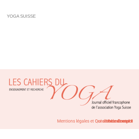
YOGA SUISSE
Mentions légales et Conditions de vente
Qui sommes-nous ?
Mode d'emploi
Mon compte
Contact