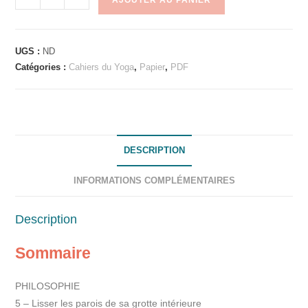
AJOUTER AU PANIER
A
l
UGS :
ND
t
Catégories :
Cahiers du Yoga
,
Papier
,
PDF
e
r
n
a
t
DESCRIPTION
i
v
INFORMATIONS COMPLÉMENTAIRES
e
:
Description
Sommaire
PHILOSOPHIE
5 – Lisser les parois de sa grotte intérieure