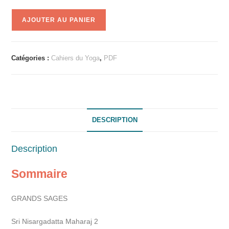
A
AJOUTER AU PANIER
l
t
e
Catégories :
Cahiers du Yoga
,
PDF
r
n
a
t
i
DESCRIPTION
v
e
Description
:
Sommaire
GRANDS SAGES
Sri Nisargadatta Maharaj 2