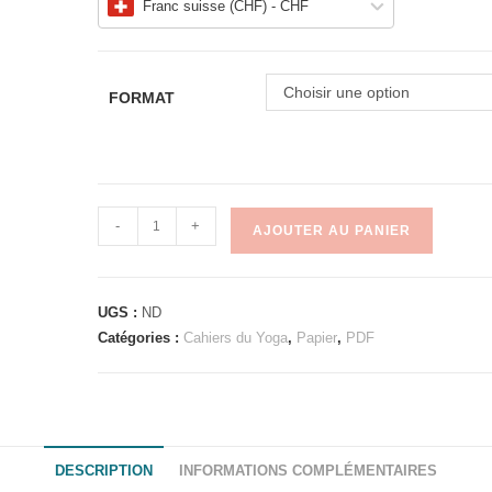
Franc suisse (CHF) - CHF
Choisir une option
FORMAT
-
+
AJOUTER AU PANIER
A
l
UGS :
ND
t
Catégories :
Cahiers du Yoga
,
Papier
,
PDF
e
r
n
a
t
DESCRIPTION
INFORMATIONS COMPLÉMENTAIRES
i