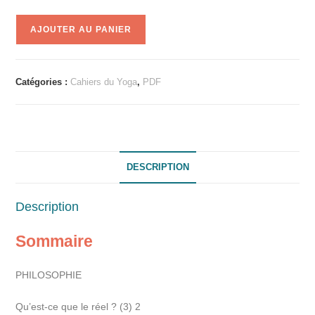
A
AJOUTER AU PANIER
l
t
e
Catégories :
Cahiers du Yoga
,
PDF
r
n
a
t
i
DESCRIPTION
v
e
Description
:
Sommaire
PHILOSOPHIE
Qu’est-ce que le réel ? (3) 2