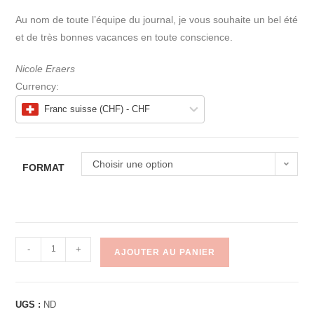
Au nom de toute l’équipe du journal, je vous souhaite un bel été
et de très bonnes vacances en toute conscience.
Nicole Eraers
Currency:
Franc suisse (CHF) - CHF
Choisir une option
FORMAT
-
+
AJOUTER AU PANIER
A
l
UGS :
ND
t