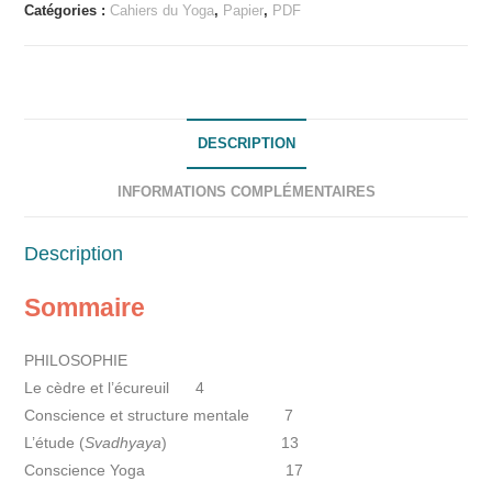
Catégories :
Cahiers du Yoga
,
Papier
,
PDF
e
r
n
a
t
DESCRIPTION
i
v
INFORMATIONS COMPLÉMENTAIRES
e
:
Description
Sommaire
PHILOSOPHIE
Le cèdre et l’écureuil 4
Conscience et structure mentale 7
L’étude (
Svadhyaya
) 13
Conscience Yoga 17